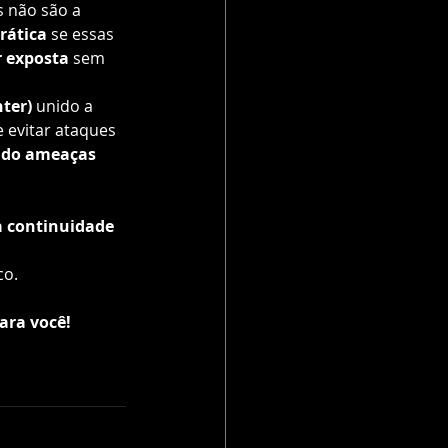
 não são a 
rática
 se essas 
r exposta
 sem 
ter) 
unido a 
 evitar ataques 
ndo ameaças 
a continuidade 
co.
ara você!