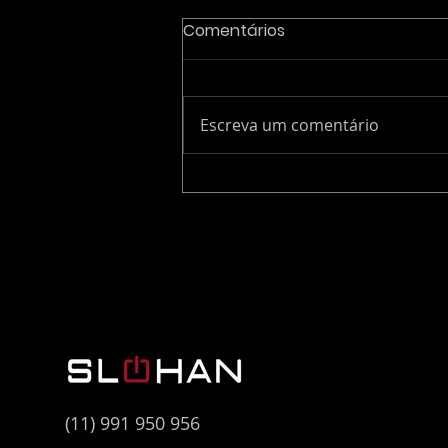
Comentários
Escreva um comentário
O "Custo Invisível" do
Profissional Júnior em
Projetos Críticos de T.I.
(11) 991 950 956