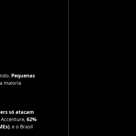
ndo. 
Pequenas 
 a maioria 
ers só atacam 
 Accenture, 
62% 
MEs)
, e o Brasil 