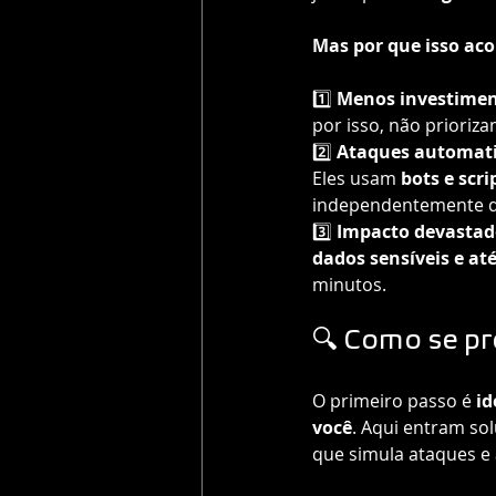
Mas por que isso ac
1️⃣ 
Menos investime
por isso, não prioriza
2️⃣ 
Ataques automat
Eles usam 
bots e scri
independentemente d
3️⃣ 
Impacto devastad
dados sensíveis e at
minutos.
🔍 Como se p
O primeiro passo é 
id
você
. Aqui entram so
que simula ataques e 