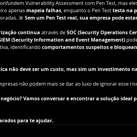
onfundem Vulnerability Assessment com Pen Test, mas eles
iro apenas 
mapeia falhas
, enquanto o Pen Test 
testa na p
oradas. 🚨 
Sem um Pen Test real, sua empresa pode esta
ização contínua
 através de 
SOC (Security Operations Cen
SIEM (Security Information and Event Management)
 pode
iva, identificando 
comportamentos suspeitos e bloquea
tica não deve ser um custo, mas sim um investimento n
presas não podem mais se dar ao luxo de ignorar esse ris
 negócio? Vamos conversar e encontrar a solução ideal p
rados para te ajudar.