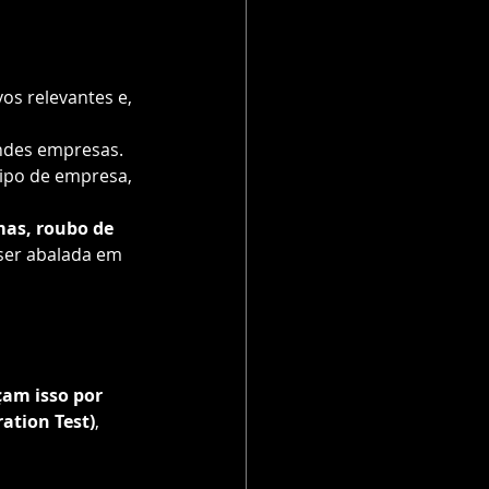
os relevantes e, 
ndes empresas. 
tipo de empresa, 
mas, roubo de 
 ser abalada em 
çam isso por 
ation Test)
, 