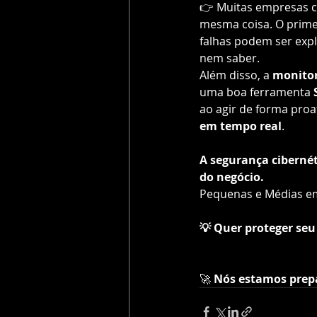
👉 Muitas empresas c
mesma coisa. O prime
falhas podem ser expl
nem saber.
Além disso, a 
monitor
uma boa ferramenta
 
ao agir de forma proat
em tempo real
.
A segurança ciberné
do negócio.
Pequenas e Médias em
💡 Quer proteger seu
🚀 
Nós estamos prepa