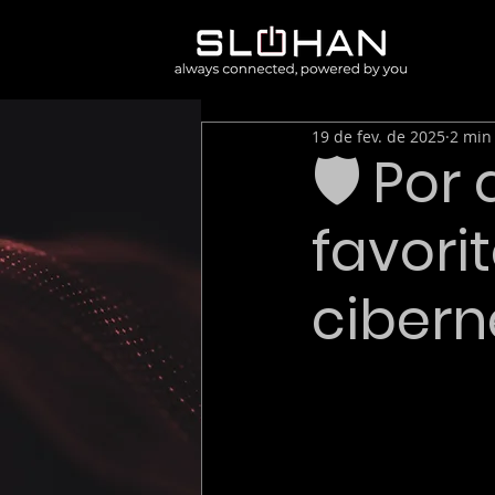
19 de fev. de 2025
2 min 
🛡️ Po
favori
cibern