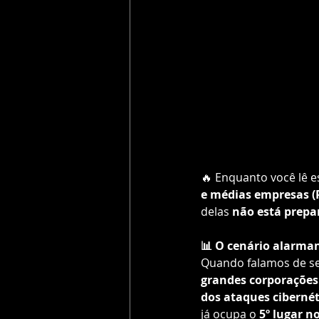
🔥 Enquanto você lê e
e médias empresas (
delas 
não está prepa
📊 O cenário alarman
Quando falamos de se
grandes corporações
dos ataques ciberné
já ocupa o 
5º lugar n