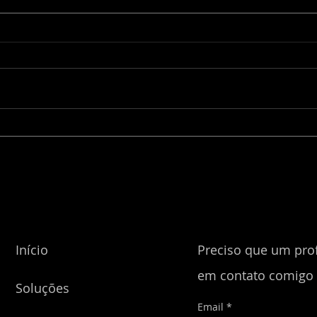
Moving e Migração de
Maj
Data Center: quando TI
Qua
vira logística, engenharia e
derr
gerenciamento de risco
fina
Início
Preciso que um prof
em contato comigo
Soluções
Email