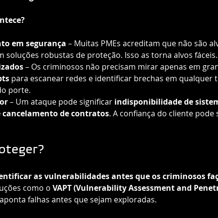
ontece?
nto em segurança
 – Muitas PMEs acreditam que não são alv
m soluções robustas de proteção. Isso as torna alvos fáceis.
izados
 – Os criminosos não precisam mirar apenas em gra
pts
 para escanear redes e identificar brechas em qualquer 
o porte.
or
 – Um ataque pode significar 
indisponibilidade de siste
é cancelamento de contratos
. A confiança do cliente pode
roteger?
entificar as vulnerabilidades antes que os criminosos fa
luções como o 
VAPT (Vulnerability Assessment and Penetr
aponta falhas antes que sejam exploradas.