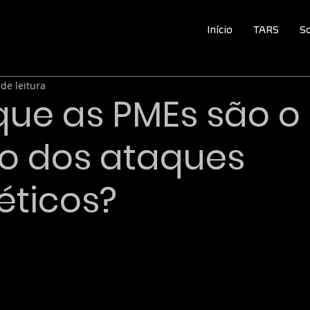
Início
TARS
S
de leitura
r que as PMEs são o
to dos ataques
éticos?