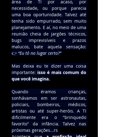
área de TI por acaso, por 
necessidade, ou porque parecia 
uma boa oportunidade. Talvez até 
tenha sido empurrado, sem muito 
planejamento. E aí, no meio de uma 
reunião cheia de jargões técnicos, 
bugs imprevisíveis e prazos 
malucos, bate aquela sensação: 
👉 
“Eu tô no lugar certo?”
Mas deixa eu te dizer uma coisa 
importante: 
isso é mais comum do 
que você imagina.
Quando éramos crianças, 
sonhávamos em ser astronautas, 
policiais, bombeiros, médicos, 
artistas ou até super-heróis. A TI 
dificilmente era o "brinquedo 
favorito" da infância. Talvez nas 
próximas gerações...rs
Acontece que 
a profissão ideal 