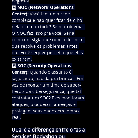
negócio!
2️⃣ 
NOC (Network Operations 
Center):
 Você tem uma rede 
complexa e não quer ficar de olho 
nela o tempo todo? Sem problema! 
O NOC faz isso pra você. Seria 
como um vigia que nunca dorme e 
que resolve os problemas antes 
que você sequer perceba que eles 
existiram.
3️⃣ 
SOC (Security Operations 
Center):
 Quando o assunto é 
segurança, não dá pra brincar. Em 
vez de montar um time de super-
heróis da cibersegurança, que tal 
contratar um SOC? Eles monitoram 
ataques, bloqueiam ameaças e 
protegem seus dados em tempo 
real.
Qual é a diferença entre o “as a 
Service”, Bodyshop ou 