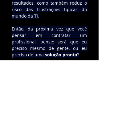
resultados, como também reduz o 
risco das frustrações típicas do 
mundo da TI.
Então, da próxima vez que você 
pensar em contratar um 
profissional, pense: será que eu 
preciso mesmo de gente, ou eu 
preciso de uma 
solução pronta
?
No final das contas, é muito melhor 
contratar 
soluções prontas e 
focadas em resultado
 do que 
perder tempo, dinheiro e energia 
tentando gerenciar algo que não faz 
parte do seu DNA.
A mensagem é clara: se você 
precisa de TI, contrate 
resultados
, 
não problemas.
Vamos bater um papo sobre como 
transformar frustração em entrega 