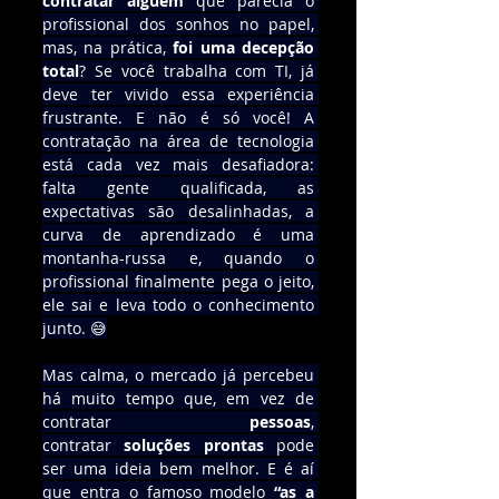
contratar alguém
 que parecia o 
profissional dos sonhos no papel, 
mas, na prática, 
foi uma decepção 
total
? Se você trabalha com TI, já 
deve ter vivido essa experiência 
frustrante. E não é só você! A 
contratação na área de tecnologia 
está cada vez mais desafiadora: 
falta gente qualificada, as 
expectativas são desalinhadas, a 
curva de aprendizado é uma 
montanha-russa e, quando o 
profissional finalmente pega o jeito, 
ele sai e leva todo o conhecimento 
junto. 😅
Mas calma, o mercado já percebeu 
há muito tempo que, em vez de 
contratar 
pessoas
, 
contratar 
soluções prontas
 pode 
ser uma ideia bem melhor. E é aí 
que entra o famoso modelo 
“as a 